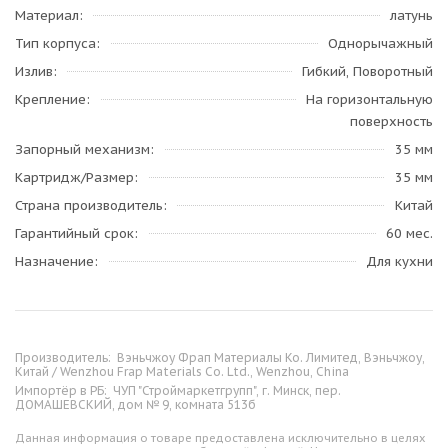
Материал
латунь
Тип корпуса
Однорычажный
Излив
Гибкий, Поворотный
Крепление
На горизонтальную
поверхность
Запорный механизм
35 мм
Картридж/Размер
35 мм
Страна производитель
Китай
Гарантийный срок
60 мес.
Назначение
Для кухни
Производитель:
Вэньчжоу Фрап Материалы Ко. Лимитед, Вэньчжоу,
Китай / Wenzhou Frap Materials Co. Ltd., Wenzhou, China
Импортёр в РБ:
ЧУП "Строймаркетгрупп", г. Минск, пер.
ДОМАШЕВСКИЙ, дом № 9, комната 513б
Данная информация о товаре предоставлена исключительно в целях