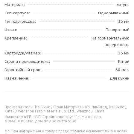
Материал
латунь
Тип корпуса
Однорычажный
Тип картриджа
35 мм
Излив
Поворотный
Крепление
На горизонтальную
поверхность
Картридж/Размер
35 мм
Страна производитель
Китай
Гарантийный срок
60 мес.
Назначение
Для кухни
Производитель:
Вэньчжоу Фрап Материалы Ко. Лимитед, Вэньчжоу,
Китай / Wenzhou Frap Materials Co. Ltd., Wenzhou, China
Импортёр в РБ:
ЧУП "Строймаркетгрупп", г. Минск, пер.
ДОМАШЕВСКИЙ, дом № 9, комната 513б
Данная информация о товаре предоставлена исключительно в целях