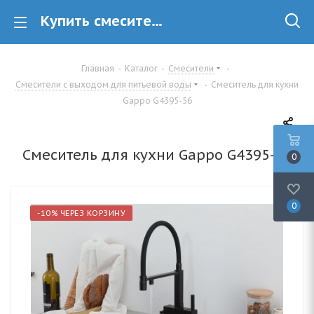
Купить смеситель для кухни Gappo G4395-56 для фильтра в Минске
Главная
-
Каталог
-
Смесители
-
Смесители с выходом для питьевой воды
-
Смеситель для кухни
Gappo G4395-56
Смеситель для кухни Gappo G4395-56
0
0
-10% ЧЕРЕЗ КОРЗИНУ