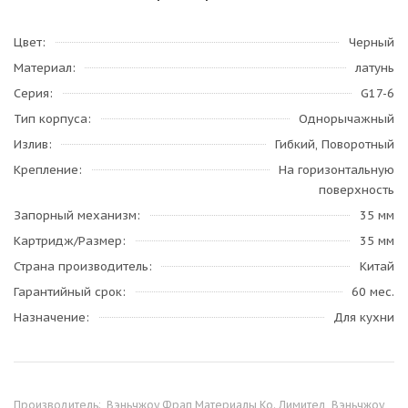
Цвет
Черный
Материал
латунь
Серия
G17-6
Тип корпуса
Однорычажный
Излив
Гибкий, Поворотный
Крепление
На горизонтальную
поверхность
Запорный механизм
35 мм
Картридж/Размер
35 мм
Страна производитель
Китай
Гарантийный срок
60 мес.
Назначение
Для кухни
Производитель:
Вэньчжоу Фрап Материалы Ко. Лимитед, Вэньчжоу,