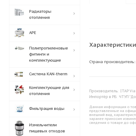
Радиаторы
отопления
APE
Характеристики
Полипропиленовые
фитинги и
комплектующие
Страна производитель
Система KAN-therm
Комплектующие для
Производитель:
ITAP Via
отопления
Импортёр в РБ:
ЧТУП "Дом
Данная информация о тов
Фильтрация воды
представленные на офици
внешний вид, характерист
заранее приносим извине
сведения о товаре до оф
Измельчители
пищевых отходов