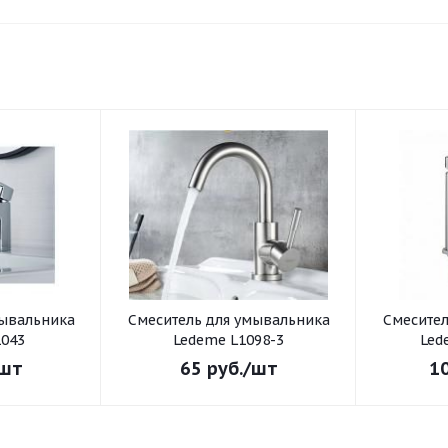
Смеситель для умывальника
Смеситель для умывал
043
Ledeme L1098-3
Led
шт
65
руб.
/шт
1