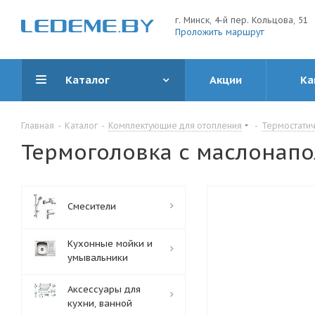
г. Минск, 4-й пер. Кольцова, 51
Проложить маршрут
Каталог
Акции
Ка
Главная
-
Каталог
-
Комплектующие для отопления
-
Термостатич
Термоголовка с маслонапо
Смесители
Кухонные мойки и
умывальники
Аксессуары для
кухни, ванной