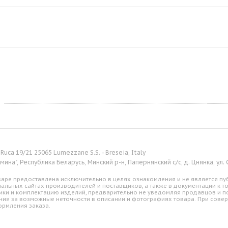
 Ruca 19/21 25065 Lumezzane S.S. - Breseia, Italy
ина", Республика Беларусь, Минский р-н, Папернянский с/с, д. Цнянка, ул.
аре предоставлена исключительно в целях ознакомления и не является пуб
альных сайтах производителей и поставщиков, а также в документации к т
ики и комплектацию изделий, предварительно не уведомляя продавцов и по
ния за возможные неточности в описании и фотографиях товара. При совер
ормления заказа.