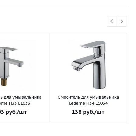
ьника
Смеситель для умывальника
См
eme H33 L1033
Ledeme H34 L1034
03
руб.
/шт
138
руб.
/шт