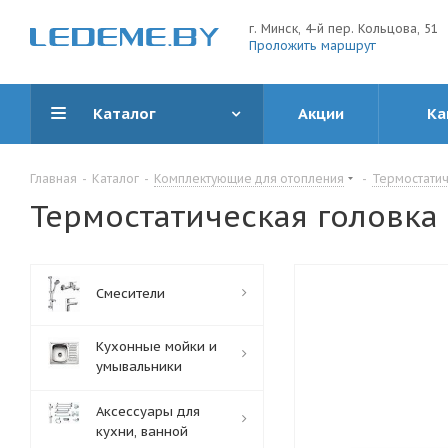
г. Минск, 4-й пер. Кольцова, 51
Проложить маршрут
Каталог
Акции
Ка
Главная
-
Каталог
-
Комплектующие для отопления
-
Термостатич
Термостатическая головка H
Смесители
Кухонные мойки и
умывальники
Аксессуары для
кухни, ванной