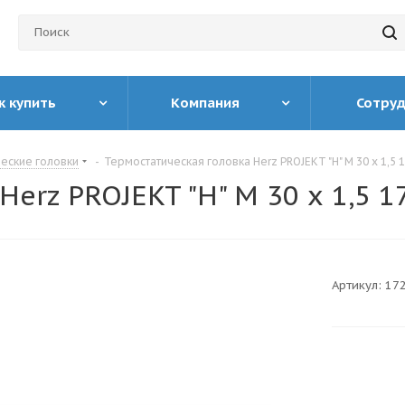
к купить
Компания
Сотру
еские головки
-
Термостатическая головка Herz PROJEKT "H" М 30 х 1,5 
erz PROJEKT "H" М 30 х 1,5 
Артикул:
17