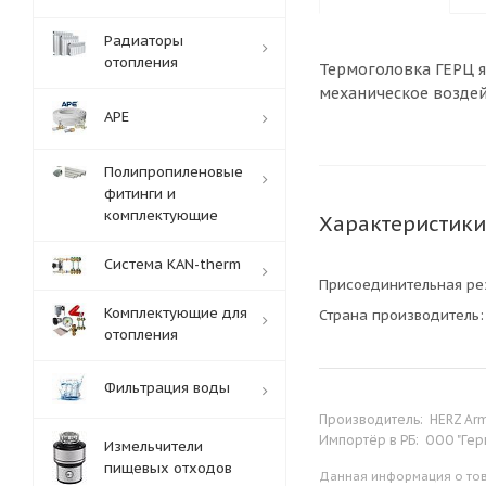
Радиаторы
отопления
Термоголовка ГЕРЦ я
механическое воздей
APE
Полипропиленовые
фитинги и
комплектующие
Характеристики
Система KAN-therm
Присоединительная ре
Комплектующие для
Страна производитель
отопления
Фильтрация воды
Производитель:
HERZ Arm
Импортёр в РБ:
ООО "Гер
Измельчители
пищевых отходов
Данная информация о тов