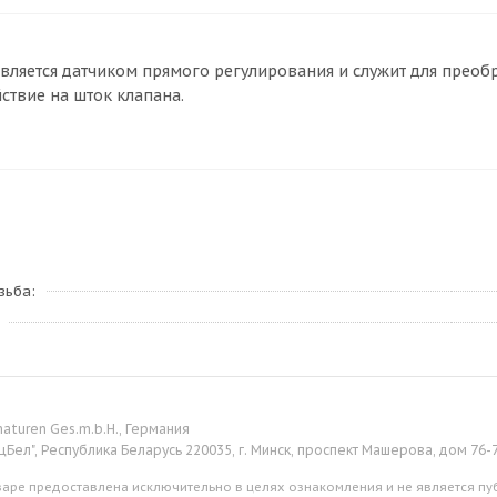
вляется датчиком прямого регулирования и служит для прео
ствие на шток клапана.
зьба
aturen Ges.m.b.H., Германия
цБел", Республика Беларусь 220035, г. Минск, проспект Машерова, дом 76-
аре предоставлена исключительно в целях ознакомления и не является пуб