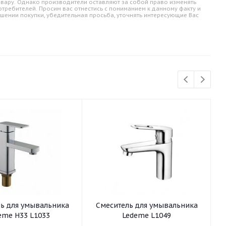
овару. Однако производители оставляют за собой право изменять
требителей. Просим вас отнестись с пониманием к данному факту и
шении покупки, убедительная просьба, уточнять интересующие Вас
ьника
Смеситель для умывальника
С
eme H33 L1033
Ledeme L1049