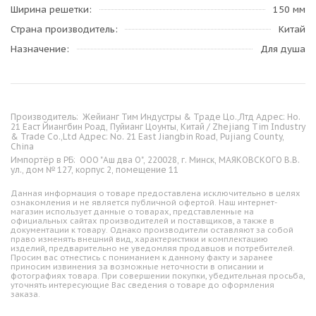
Ширина решетки
150 мм
Страна производитель
Китай
Назначение
Для душа
Производитель:
Жейианг Тим Индустры & Траде Цо.,Лтд Адрес: Но.
21 Еаст Йиангбин Роад, Пуйианг Цоунты, Китай / Zhejiang Tim Industry
& Trade Co.,Ltd Адрес: No. 21 East Jiangbin Road, Pujiang County,
China
Импортёр в РБ:
ООО "Аш два О", 220028, г. Минск, МАЯКОВСКОГО В.В.
ул., дом № 127, корпус 2, помещение 11
Данная информация о товаре предоставлена исключительно в целях
ознакомления и не является публичной офертой. Наш интернет-
магазин использует данные о товарах, представленные на
официальных сайтах производителей и поставщиков, а также в
документации к товару. Однако производители оставляют за собой
право изменять внешний вид, характеристики и комплектацию
изделий, предварительно не уведомляя продавцов и потребителей.
Просим вас отнестись с пониманием к данному факту и заранее
приносим извинения за возможные неточности в описании и
фотографиях товара. При совершении покупки, убедительная просьба,
уточнять интересующие Вас сведения о товаре до оформления
заказа.