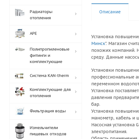
Радиаторы
Описание
отопления
APE
Установка повышения 
Минск
". Магазин счи
Полипропиленовые
похожих компаний. Н
фитинги и
среду. Данные насос
комплектующие
Установки повышения
Система KAN-therm
профессиональные ав
переменном водопот
Комплектующие для
Установка поставляе
отопления
давления предварите
бар.
Фильтрация воды
Установка повышения
манометр, кабель и ш
Насосная установка G
Измельчители
электропитания.
пищевых отходов
Область применения