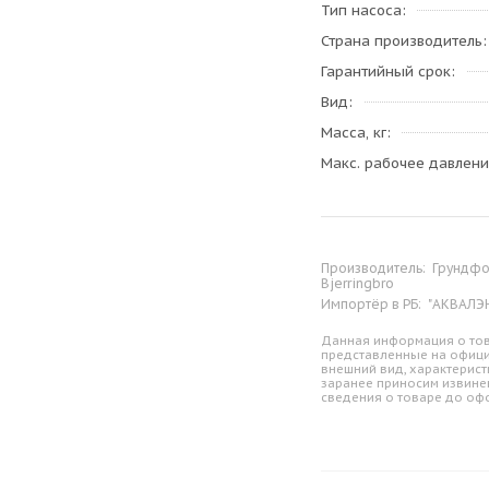
Тип насоса
Страна производитель
Гарантийный срок
Вид
Масса, кг
Макс. рабочее давление
Производитель:
Грундфос
Bjerringbro
Импортёр в РБ:
"АКВАЛЭНД
Данная информация о тов
представленные на офици
внешний вид, характерист
заранее приносим извине
сведения о товаре до оф