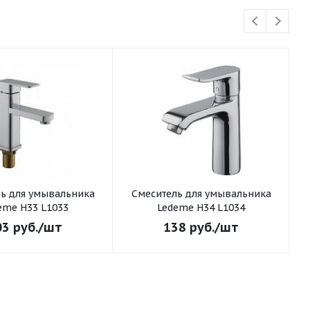
ьника
Смеситель для умывальника
См
eme H33 L1033
Ledeme H34 L1034
03
руб.
/шт
138
руб.
/шт