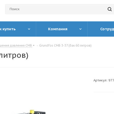
к купить
Компания
Сотру
ышения давления CMB
-
Grundfos CMB 3-37 (бак 60 литров)
литров)
Артикул:
97