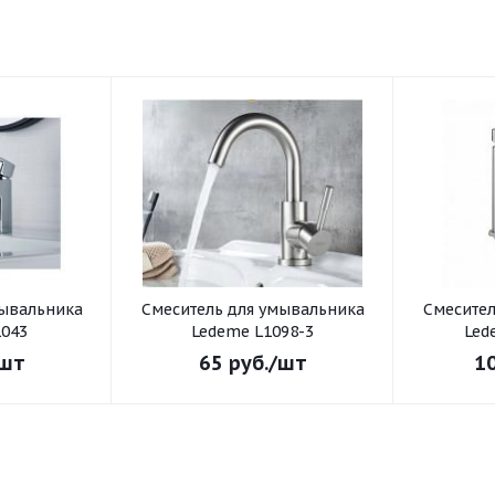
Смеситель для умывальника
Смеситель для умывал
043
Ledeme L1098-3
Led
шт
65
руб.
/шт
1