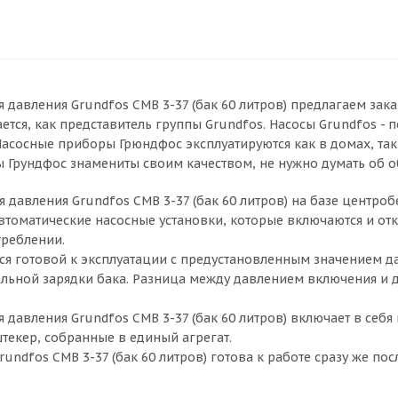
давления Grundfos CMB 3-37 (бак 60 литров) предлагаем зака
тается, как представитель группы Grundfos. Насосы Grundfos
асосные приборы Грюндфос эксплуатируются как в домах, та
ы Грундфос знамениты своим качеством, не нужно думать об о
 давления Grundfos CMB 3-37 (бак 60 литров) на базе центро
томатические насосные установки, которые включаются и отк
реблении.
тся готовой к эксплуатации с предустановленным значением 
льной зарядки бака. Разница между давлением включения и 
 давления Grundfos CMB 3-37 (бак 60 литров) включает в себ
текер, собранные в единый агрегат.
rundfos CMB 3-37 (бак 60 литров) готова к работе сразу же по