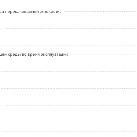
ра перекачиваемой жидкости
с
ей среды во время эксплуатации
ь
а