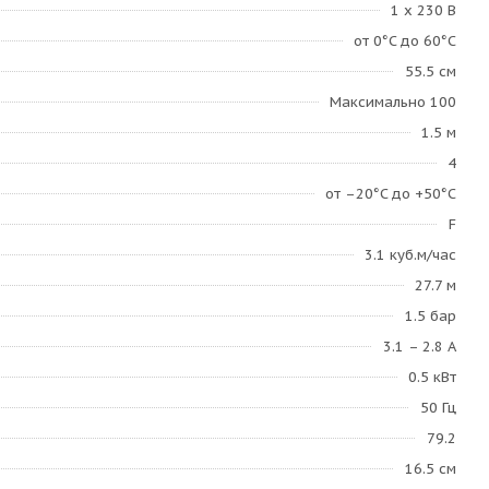
1 х 230 В
от 0°C до 60°C
55.5 см
Максимально 100
1.5 м
4
от –20°C до +50°C
F
3.1 куб.м/час
27.7 м
1.5 бар
3.1 – 2.8 А
0.5 кВт
50 Гц
79.2
16.5 см