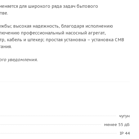
меняется для широкого ряда задач бытового
тве.
лужбы; высокая надежность, благодаря исполнению
ключению профессиональный насосный агрегат,
, кабель и штекер; простая установка – установка CMB
тания.
ого уведомления.
чугун
менее 55 дБ
IP 44