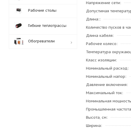
Напряжение сети
Рабочие столы
Допустимая температу
Длина:
Гибкие теплотрассы
Количество пусков в ча
Длина кабеля
Обогреватели
Рабочее колесо
Температура окружающ
Класс изоляции
Обработка заказов:
пн-пт: с 10:00-18:00
Номинальный расход
сб-вс: выходной
Номинальный напор
Давление включения
Максимальный ток
Номинальная мощност
Промышленная частот
Высота, см
Ширина