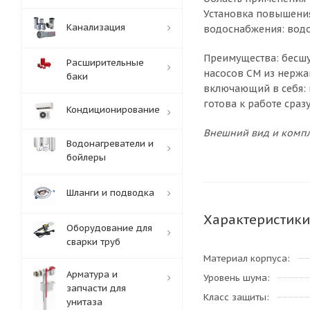
Установка повышения
Канализация
водоснабжения: водо
Преимущества: бесшу
Расширительные
насосов CM из нержа
баки
включающий в себя: 
готова к работе сраз
Кондиционирование
Внешний вид и компл
Водонагреватели и
бойлеры
Шланги и подводка
Характеристики
Оборудование для
сварки труб
Материал корпуса
Арматура и
Уровень шума
запчасти для
Класс защиты
унитаза