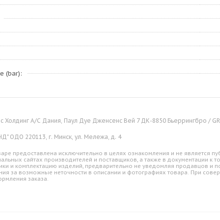
 (bar)
 Холдинг А/С Дания, Паул Дуе Дженсенс Вей 7 ДК-8850 Бьеррингбро / GRU
" ОДО 220113, г. Минск, ул. Мележа, д. 4
аре предоставлена исключительно в целях ознакомления и не является пуб
альных сайтах производителей и поставщиков, а также в документации к т
ики и комплектацию изделий, предварительно не уведомляя продавцов и по
ния за возможные неточности в описании и фотографиях товара. При совер
ормления заказа.