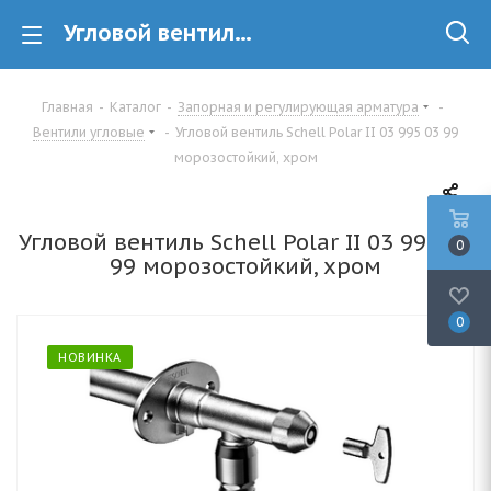
Угловой вентиль Schell Polar II 03 995 03 99 морозостойкий, хром купить в Минске
Главная
-
Каталог
-
Запорная и регулирующая арматура
-
Вентили угловые
-
Угловой вентиль Schell Polar II 03 995 03 99
морозостойкий, хром
Угловой вентиль Schell Polar II 03 995 03
0
99 морозостойкий, хром
0
НОВИНКА