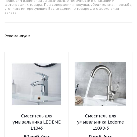
приносим извинения за возможные неточности в описании и
фотографиях товара. При совершении покупки, убедительная просьба,
уточнять интересующие Вас сведения о товаре до оформления
заказа.
Рекомендуем
Смеситель для
Смеситель для
умывальника LEDEME
умывальника Ledeme
L1043
L1098-3
92
руб.
/шт
0
руб.
/шт