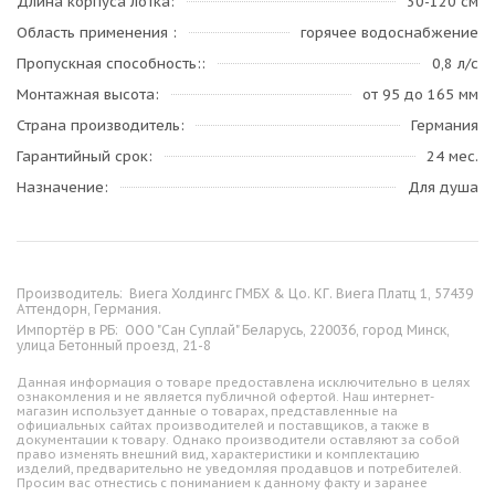
Длина корпуса лотка
30-120 см
Область применения
горячее водоснабжение
Пропускная способность:
0,8 л/с
Монтажная высота
от 95 до 165 мм
Страна производитель
Германия
Гарантийный срок
24 мес.
Назначение
Для душа
Производитель:
Виега Холдингс ГМБХ & Цо. КГ. Виега Платц 1, 57439
Аттендорн, Германия.
Импортёр в РБ:
ООО "Сан Суплай" Беларусь, 220036, город Минск,
улица Бетонный проезд, 21-8
Данная информация о товаре предоставлена исключительно в целях
ознакомления и не является публичной офертой. Наш интернет-
магазин использует данные о товарах, представленные на
официальных сайтах производителей и поставщиков, а также в
документации к товару. Однако производители оставляют за собой
право изменять внешний вид, характеристики и комплектацию
изделий, предварительно не уведомляя продавцов и потребителей.
Просим вас отнестись с пониманием к данному факту и заранее