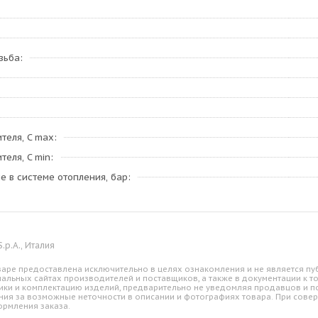
зьба
теля, C max
теля, C min
 в системе отопления, бар
.p.A., Италия
аре предоставлена исключительно в целях ознакомления и не является пуб
альных сайтах производителей и поставщиков, а также в документации к т
ики и комплектацию изделий, предварительно не уведомляя продавцов и по
ния за возможные неточности в описании и фотографиях товара. При совер
ормления заказа.