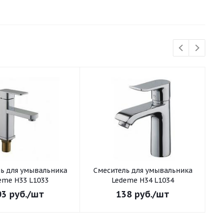
ьника
Смеситель для умывальника
См
eme H33 L1033
Ledeme H34 L1034
03
руб.
/шт
138
руб.
/шт