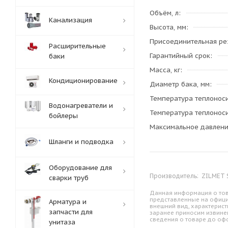
Объём, л
Канализация
Высота, мм
Присоединительная ре
Расширительные
Гарантийный срок
баки
Масса, кг
Кондиционирование
Диаметр бака, мм
Температура теплоноси
Водонагреватели и
Температура теплоноси
бойлеры
Максимальное давление
Шланги и подводка
Оборудование для
Производитель:
ZILMET S
сварки труб
Данная информация о тов
представленные на офици
Арматура и
внешний вид, характерист
запчасти для
заранее приносим извине
сведения о товаре до оф
унитаза