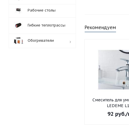
Рабочие столы
Гибкие теплотрассы
Рекомендуем
Обогреватели
Обработка заказов:
пн-пт: с 10:00-18:00
сб-вс: выходной
Смеситель для умывальника
LEDEME L1
92
руб.
/