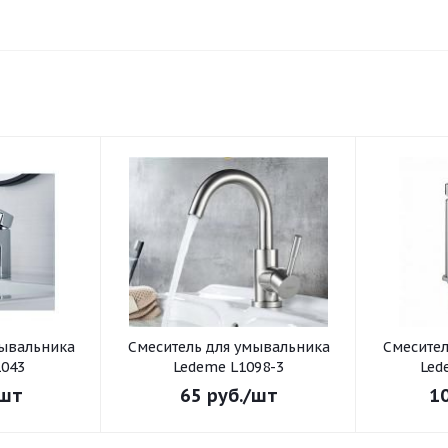
Смеситель для умывальника
Смеситель для умывал
043
Ledeme L1098-3
Led
шт
65
руб.
/шт
1