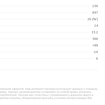
150
897
20 (¾")
24
23.2
500
+99
-10
6
личной офертой. Наш интернет-магазин использует данные о товарах,
овару. Однако производители оставляют за собой право изменять
требителей. Просим вас отнестись с пониманием к данному факту и
шении покупки, убедительная просьба, уточнять интересующие Вас