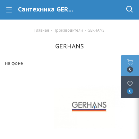
Сантехника GERHANS купить в Минске
Главная
-
Производители
-
GERHANS
GERHANS
На фоне
0
0