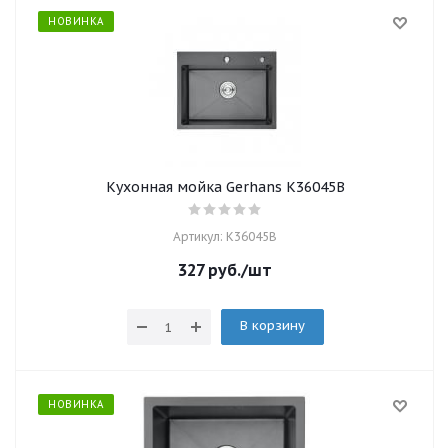
НОВИНКА
Кухонная мойка Gerhans K36045B
Артикул: K36045B
327
руб.
/шт
В корзину
НОВИНКА