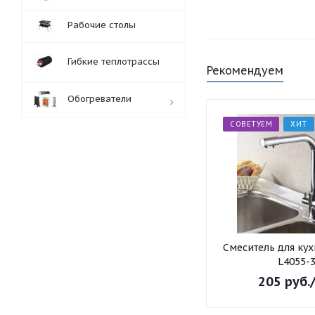
Рабочие столы
Гибкие теплотрассы
Рекомендуем
Обогреватели
СОВЕТУЕМ
ХИТ
Обработка заказов:
пн-пт: с 10:00-18:00
сб-вс: выходной
Смеситель для ку
L4055-
205
руб.