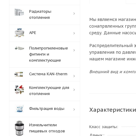
Радиаторы
отопления
Мы являемся магазин
сонапрвленных групп
APE
среду. Данные насос
Распределительный э
Полипропиленовые
управления по давле
фитинги и
нашем магазине инже
комплектующие
Внешний вид и компл
Система KAN-therm
Комплектующие для
отопления
Фильтрация воды
Характеристики
Измельчители
Класс защиты
пищевых отходов
Длина: