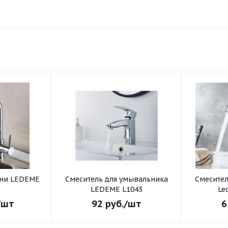
хни LEDEME
Смеситель для умывальника
Смеситель для умывал
3
LEDEME L1043
Le
/шт
92
руб.
/шт
6