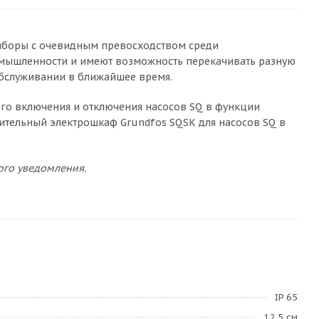
риборы с очевидным превосходством среди
ромышленности и имеют возможность перекачивать разную
обслуживании в ближайшее время.
ого включения и отключения насосов SQ в функции
ительный электрошкаф Grundfos SQSK для насосов SQ в
ого уведомления.
IP 65
12.5 см