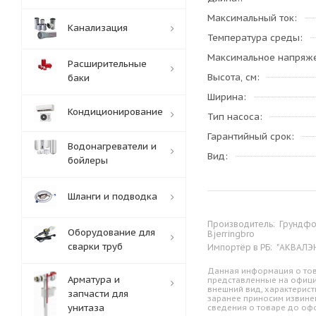
Максимальный ток
Канализация
Температура среды
Максимальное напряж
Расширительные
Высота, см
баки
Ширина
Кондиционирование
Тип насоса
Гарантийный срок
Водонагреватели и
Вид
бойлеры
Шланги и подводка
Производитель:
Грундфос
Оборудование для
Bjerringbro
сварки труб
Импортёр в РБ:
"АКВАЛЭНД
Данная информация о тов
Арматура и
представленные на офици
внешний вид, характерист
запчасти для
заранее приносим извине
унитаза
сведения о товаре до оф