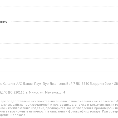
ение
 Холдинг А/С Дания, Паул Дуе Дженсенс Вей 7 ДК-8850 Бьеррингбро / GRU
" ОДО 220113, г. Минск, ул. Мележа, д. 4
аре предоставлена исключительно в целях ознакомления и не является пуб
альных сайтах производителей и поставщиков, а также в документации к т
ики и комплектацию изделий, предварительно не уведомляя продавцов и по
ния за возможные неточности в описании и фотографиях товара. При совер
ормления заказа.