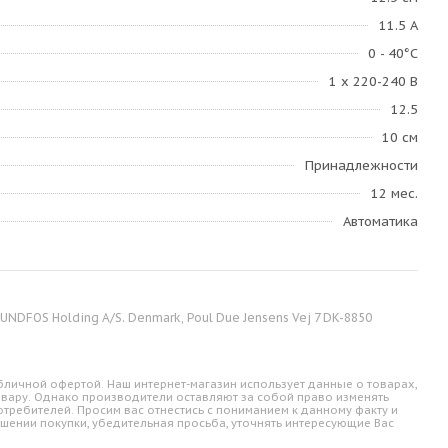
11.5 А
0 - 40°C
1 х 220-240 В
12.5
10 см
Принадлежности
12 мес.
Автоматика
NDFOS Holding A/S. Denmark, Poul Due Jensens Vej 7 DK-8850
личной офертой. Наш интернет-магазин использует данные о товарах,
овару. Однако производители оставляют за собой право изменять
требителей. Просим вас отнестись с пониманием к данному факту и
шении покупки, убедительная просьба, уточнять интересующие Вас