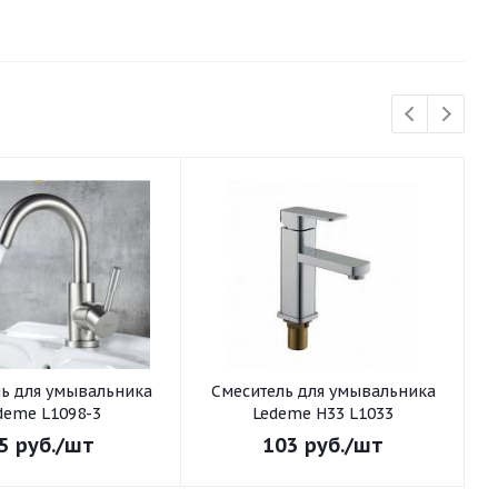
ьника
Смеситель для умывальника
С
deme L1098-3
Ledeme H33 L1033
5
руб.
/шт
103
руб.
/шт