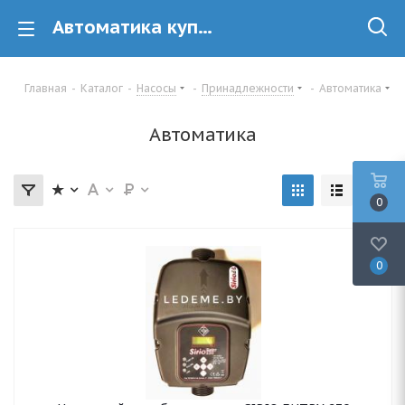
Автоматика купить в Минске
Главная
-
Каталог
-
Насосы
-
Принадлежности
-
Автоматика
Автоматика
0
0