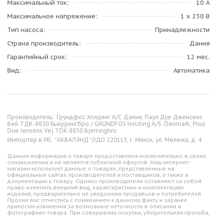
Максимальный ток
10 А
Максимальное напряжение
1 х 230 В
Тип насоса
Принадлежности
Страна производитель
Дания
Гарантийный срок
12 мес.
Вид
Автоматика
Производитель:
Грундфос Холдинг А/С Дания, Паул Дуе Дженсенс
Вей 7 ДК-8850 Бьеррингбро / GRUNDFOS Holding A/S. Denmark, Poul
Due Jensens Vej 7 DK-8850 Bjerringbro
Импортёр в РБ:
"АКВАЛЭНД" ОДО 220113, г. Минск, ул. Мележа, д. 4
Данная информация о товаре предоставлена исключительно в целях
ознакомления и не является публичной офертой. Наш интернет-
магазин использует данные о товарах, представленные на
официальных сайтах производителей и поставщиков, а также в
документации к товару. Однако производители оставляют за собой
право изменять внешний вид, характеристики и комплектацию
изделий, предварительно не уведомляя продавцов и потребителей.
Просим вас отнестись с пониманием к данному факту и заранее
приносим извинения за возможные неточности в описании и
фотографиях товара. При совершении покупки, убедительная просьба,