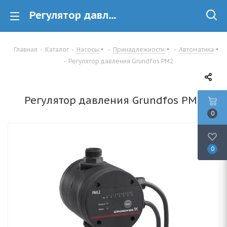
Регулятор давления Grundfos PM2 купить в Минске
Главная
-
Каталог
-
Насосы
-
Принадлежности
-
Автоматика
-
Регулятор давления Grundfos PM2
Регулятор давления Grundfos PM2
0
0