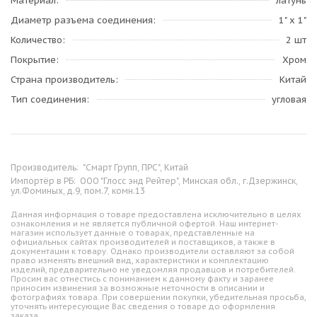
Материал
латунь
Диаметр разъема соединения
1" x 1"
Количество
2 шт
Покрытие
Хром
Страна производитель
Китай
Тип соединения
угловая
Производитель:
"Смарт Групп, ПРС", Китай
Импортёр в РБ:
ООО "Глосс энд Рейтер", Минская обл., г.Дзержинск,
ул.Фоминых, д.9, пом.7, комн.13
Данная информация о товаре предоставлена исключительно в целях
ознакомления и не является публичной офертой. Наш интернет-
магазин использует данные о товарах, представленные на
официальных сайтах производителей и поставщиков, а также в
документации к товару. Однако производители оставляют за собой
право изменять внешний вид, характеристики и комплектацию
изделий, предварительно не уведомляя продавцов и потребителей.
Просим вас отнестись с пониманием к данному факту и заранее
приносим извинения за возможные неточности в описании и
фотографиях товара. При совершении покупки, убедительная просьба,
уточнять интересующие Вас сведения о товаре до оформления
заказа.