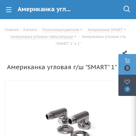
Американка угловая г/ш &quot;SMART&quot; 1&quot; x 1&quot; купить в Минске
Главная
-
Каталог
-
Полотенцесушители
-
Американки SMART
-
Американка угловая гайка/штуцер
-
Американка угловая г/ш
"SMART" 1" x 1"
Американка угловая г/ш "SMART" 1" x 1"
0
0