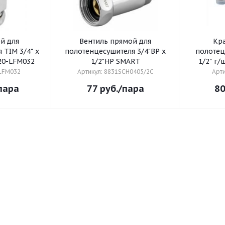
й для
Вентиль прямой для
Кра
 TIM 3/4" x
полотенцесушителя 3/4"ВР х
полотец
V20-LFМ032
1/2"НР SMART
1/2" г/
-LFМ032
Артикул: 8831SCH0405/2C
Арт
пара
77
руб.
/пара
8