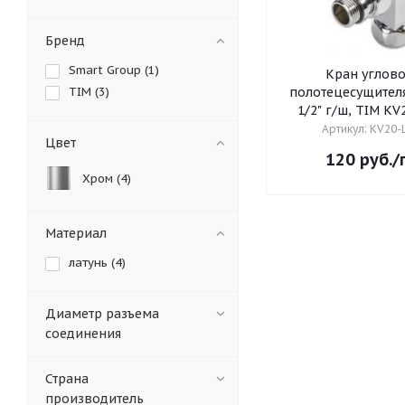
Бренд
Smart Group (
1
)
Кран углово
TIM (
3
)
полотецесущителя
1/2" г/ш, TIM K
Артикул: KV20
Цвет
120
руб.
/
Хром (
4
)
Материал
латунь (
4
)
Диаметр разъема
соединения
Страна
производитель