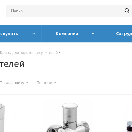
к купить
Компания
Сотру
Краны для полотенцесушителей
телей
По алфавиту
По цене