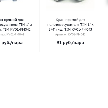
н прямой для
Кран прямой для
есущителя TIM 1" x
полотецесущителя TIM 1" x
ш, TIM KV01-FM042
3/4" г/ш, TIM KV01-FM043
икул: KV01-FM042
Артикул: KV01-FM043
0
руб.
/пара
91
руб.
/пара