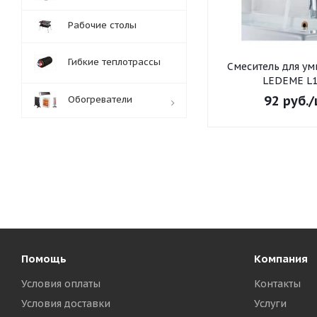
Рабочие столы
Гибкие теплотрассы
Смеситель для умывальника
LEDEME L1
92
руб.
/
Обогреватели
Обработка заказов:
пн-пт: с 10:00-18:00
сб-вс: выходной
Помощь
Компания
Условия оплаты
Контакты
Условия доставки
Услуги