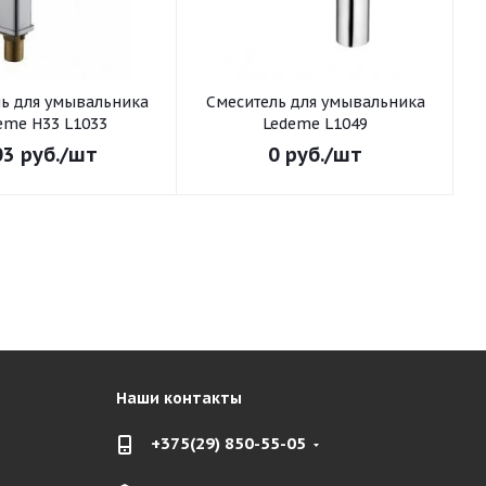
ьника
Смеситель для умывальника
С
eme H33 L1033
Ledeme L1049
03
руб.
/шт
0
руб.
/шт
Наши контакты
+375(29) 850-55-05