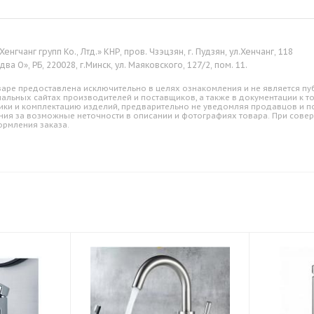
енгчанг групп Ко., Лтд.» КНР, пров. Чзэцзян, г. Пудзян, ул.Хенчанг, 118
ва О», РБ, 220028, г.Минск, ул. Маяковского, 127/2, пом. 11.
аре предоставлена исключительно в целях ознакомления и не является пуб
альных сайтах производителей и поставщиков, а также в документации к т
ики и комплектацию изделий, предварительно не уведомляя продавцов и по
ния за возможные неточности в описании и фотографиях товара. При совер
ормления заказа.