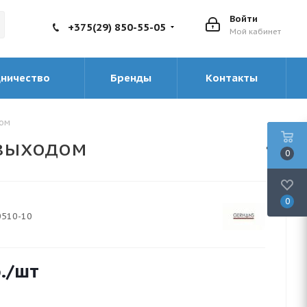
Войти
+375(29) 850-55-05
Мой кабинет
дничество
Бренды
Контакты
дом
 выходом
0
0
0510-10
.
/шт