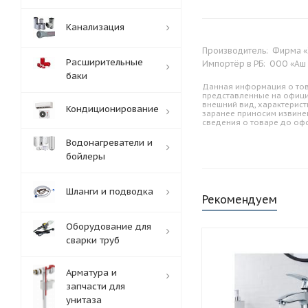
Канализация
Производитель:
Фирма «Х
Расширительные
Импортёр в РБ:
ООО «Аш д
баки
Данная информация о тов
представленные на офици
внешний вид, характерист
Кондиционирование
заранее приносим извине
сведения о товаре до оф
Водонагреватели и
бойлеры
Шланги и подводка
Рекомендуем
Оборудование для
сварки труб
Арматура и
запчасти для
унитаза