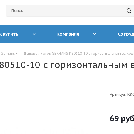
к купить
Компания
Сотру
 Gerhans
-
Душевой лоток GERHANS K80510-10 с горизонтальным выхо
80510-10 с горизонтальным
Артикул:
K8
69
руб