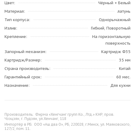
Цвет
Чёрный + Белый
Материал
латунь
Тип корпуса
Однорычажный
Излив
Гибкий, Поворотный
Крепление
На горизонтальную
поверхность
Запорный механизм
Картридж Ф35
Картридж/Размер
35 мм
Страна производитель
Китай
Гарантийный срок
60 мес.
Назначение
Для кухни
Производитель:
Фирма «Хенгчанг групп Ко., Лтд.» КНР, пров.
Чзэцзян, г. Пудзян, ул.Хенчанг, 118
Импортёр в РБ:
ООО «Аш два О», РБ, 220028, г.Минск, ул. Маяковского,
127/2, пом. 11.