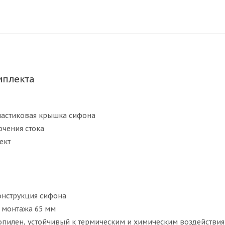
мплекта
астиковая крышка сифона
ючения стока
ект
онструкция сифона
 монтажа 65 мм
опилен, устойчивый к термическим и химическим воздействи