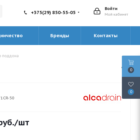
Войти
+375(29) 850-55-05
Мой кабинет
дничество
Бренды
Контакты
го поддона
0
0
71CR-50
руб.
/шт