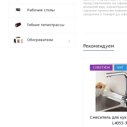
представленные на офици
внешний вид, характерист
Рабочие столы
заранее приносим извине
сведения о товаре до оф
Гибкие теплотрассы
Обогреватели
Рекомендуем
Обработка заказов:
пн-пт: с 10:00-18:00
СОВЕТУЕМ
ХИТ
сб-вс: выходной
Смеситель для ку
L4055-