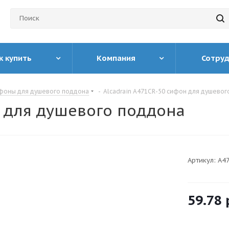
к купить
Компания
Сотру
фоны для душевого поддона
-
Alcadrain A471CR-50 сифон для душево
н для душевого поддона
Артикул:
A4
59.78