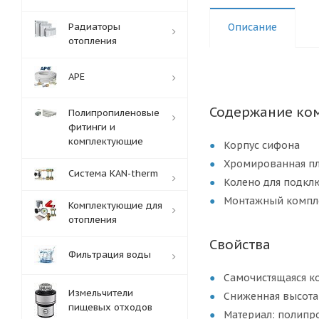
Радиаторы
Описание
отопления
APE
Содержание ко
Полипропиленовые
фитинги и
комплектующие
Корпус сифона
Хромированная пл
Система KAN-therm
Колено для подкл
Монтажный компл
Комплектующие для
отопления
Свойства
Фильтрация воды
Самочистящаяся к
Измельчители
Сниженная высота
пищевых отходов
Материал: полипр