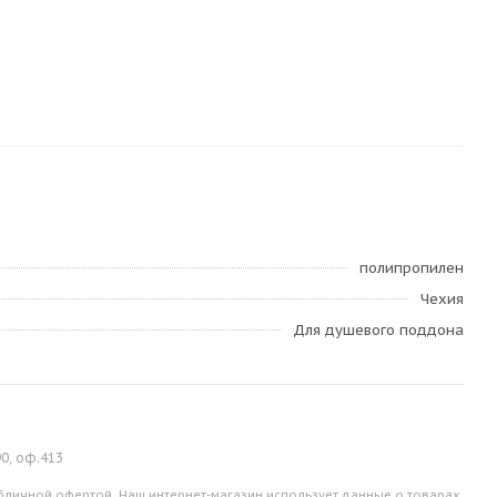
полипропилен
Чехия
Для душевого поддона
90, оф.413
личной офертой. Наш интернет-магазин использует данные о товарах,