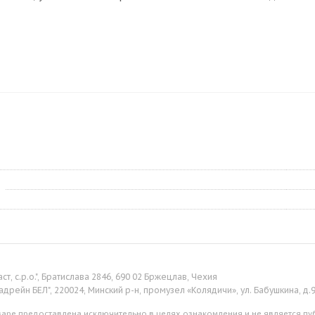
аст, с.р.о.", Братислава 2846, 690 02 Бржецлав, Чехия
адрейн БЕЛ", 220024, Минский р-н, промузел «Колядичи», ул. Бабушкина, д.
аре предоставлена исключительно в целях ознакомления и не является пуб