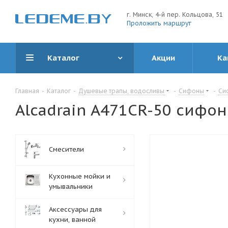
г. Минск, 4-й пер. Кольцова, 51
Проложить маршрут
Каталог
Акции
Ка
Главная
-
Каталог
-
Душевые трапы, водосливы
-
Сифоны
-
Си
Alcadrain A471CR-50 сифо
Смесители
Кухонные мойки и
умывальники
Аксессуары для
кухни, ванной