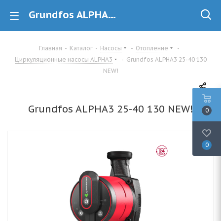
Grundfos ALPHA3 25-40 130 NEW! (99371952) циркуляционный насос купить в Минске
Главная
-
Каталог
-
Насосы
-
Отопление
-
Циркуляционные насосы ALPHA3
-
Grundfos ALPHA3 25-40 130
NEW!
Grundfos ALPHA3 25-40 130 NEW!
0
0