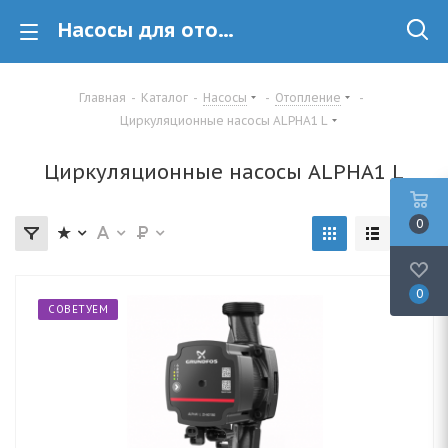
Насосы для отопления купить в Минске
Главная
-
Каталог
-
Насосы
-
Отопление
-
Циркуляционные насосы ALPHA1 L
Циркуляционные насосы ALPHA1 L
0
0
СОВЕТУЕМ