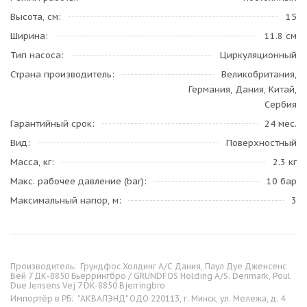
Высота, см
15
Ширина
11.8 см
Тип насоса
Циркуляционный
Страна производитель
Великобритания,
Германия, Дания, Китай,
Сербия
Гарантийный срок
24 мес.
Вид
Поверхностный
Масса, кг
2.3 кг
Макс. рабочее давление (bar)
10 бар
Максимальный напор, м
3
Производитель:
Грундфос Холдинг А/С Дания, Паул Дуе Дженсенс
Вей 7 ДК-8850 Бьеррингбро / GRUNDFOS Holding A/S. Denmark, Poul
Due Jensens Vej 7 DK-8850 Bjerringbro
Импортёр в РБ:
"АКВАЛЭНД" ОДО 220113, г. Минск, ул. Мележа, д. 4