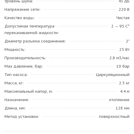
Уровень шума
43 дБ
Напряжение сети
220 В
Качество воды
Чистая
Допустимая температура
2 — 95 C°
перекачиваемой жидкости
Диаметр разъема соединения
2"
Мощность
25 Вт
Производительность
2.8 м3/час
Max давление, бар
10 бар
Тип насоса
Циркуляционный
Масса, кг
2.3 кг
Максимальный напор, м
4.4 м
Назначение
отопление
Длина, мм
128 мм
Метод установки
поверхностный